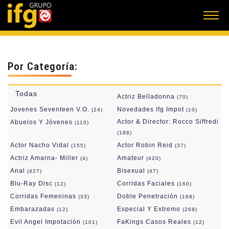
Por Categoría:
Todas
Actriz Belladonna
(70)
Jovenes Seventeen V.O.
Novedades Ifg Impot
(24)
(10)
Actor & Director: Rocco Siffredi
Abuelos Y Jóvenes
(110)
(188)
Actor Nacho Vidal
Actor Robin Reid
(155)
(37)
Actriz Amarna- Miller
Amateur
(4)
(420)
Anal
Bisexual
(427)
(47)
Blu-Ray Disc
Corridas Faciales
(12)
(160)
Corridas Femeninas
Doble Penetración
(33)
(168)
Embarazadas
Especial Y Extremo
(12)
(268)
Evil Angel Impotación
FaKings Casos Reales
(101)
(12)