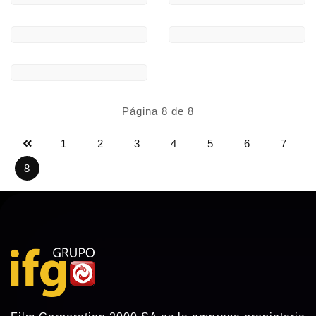
Productos Destacados
Productos Exclusivos
(2)
(32)
Rarezas (Enanos
Recopilaciones
(125)
Hermafroditas)
(1)
Serena Productora
(634)
Sex Party ( Fiesta Del Sexo )
Series TV Version X
(64)
(34)
Superproducción
Trailers DVD
(151)
(257)
Travestis
Vibradores Todos
(336)
(1)
Página 8 de 8
1
2
3
4
5
6
7
8