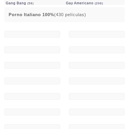
Gang Bang
Gay Americano
(56)
(206)
Gay D.P.
Gay Europeo
(50)
(351)
Porno Italiano 100%
(430 películas)
Gay Fuck Yeeah!
Gordas
(190)
(27)
Grandes Culos
Grandes Pollas
(77)
(404)
Grandes Tetas
Hetero
(131)
(448)
Importacion V:O:
Incesto
(1201)
(241)
Interseleccion Productora
Interracial
(244)
(1634)
Jovencitas 18 Años Y 1 Día
Lesbianas
(267)
(243)
Maduras/ros
(410)
Mamadas
Marc Dorcel
(149)
(140)
Mario Saliere
Novedades En DVD
(89)
(74)
Ofertas Ultimo Precio
Orgías
(166)
(122)
Orientales
Outlet DVD
(97)
(652)
Pack Novedades
Peludas
(36)
(39)
Pies
Porno Frances 100%
(15)
(107)
Porno Italiano 100%
Porno Japones
(430)
(585)
Private
Produccion Española
(626)
(329)