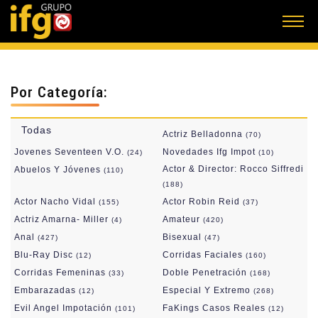
Por Categoría:
Todas
Actriz Belladonna
(70)
Jovenes Seventeen V.O.
Novedades Ifg Impot
(24)
(10)
Actor & Director: Rocco Siffredi
Abuelos Y Jóvenes
(110)
(188)
Actor Nacho Vidal
Actor Robin Reid
(155)
(37)
Actriz Amarna- Miller
Amateur
(4)
(420)
Anal
Bisexual
(427)
(47)
Blu-Ray Disc
Corridas Faciales
(12)
(160)
Corridas Femeninas
Doble Penetración
(33)
(168)
Embarazadas
Especial Y Extremo
(12)
(268)
Evil Angel Impotación
FaKings Casos Reales
(101)
(12)