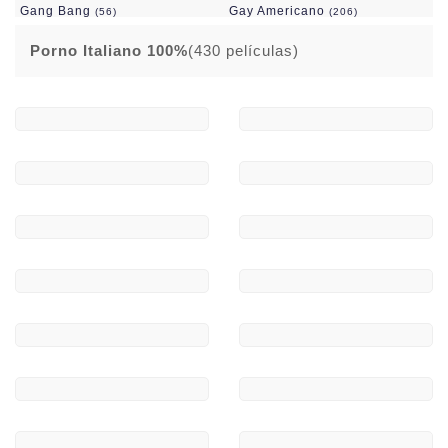
Gang Bang
Gay Americano
(56)
(206)
Gay D.P.
Gay Europeo
(50)
(351)
Porno Italiano 100%
(430 películas)
Gay Fuck Yeeah!
Gordas
(190)
(27)
Grandes Culos
Grandes Pollas
(77)
(404)
Grandes Tetas
Hetero
(131)
(448)
Importacion V:O:
Incesto
(1201)
(241)
Interseleccion Productora
Interracial
(244)
(1634)
Jovencitas 18 Años Y 1 Día
Lesbianas
(267)
(243)
Maduras/ros
(410)
Mamadas
Marc Dorcel
(149)
(140)
Mario Saliere
Novedades En DVD
(89)
(74)
Ofertas Ultimo Precio
Orgías
(166)
(122)
Orientales
Outlet DVD
(97)
(652)
Pack Novedades
Peludas
(36)
(39)
Pies
Porno Frances 100%
(15)
(107)
Porno Italiano 100%
Porno Japones
(430)
(585)
Private
Produccion Española
(626)
(329)