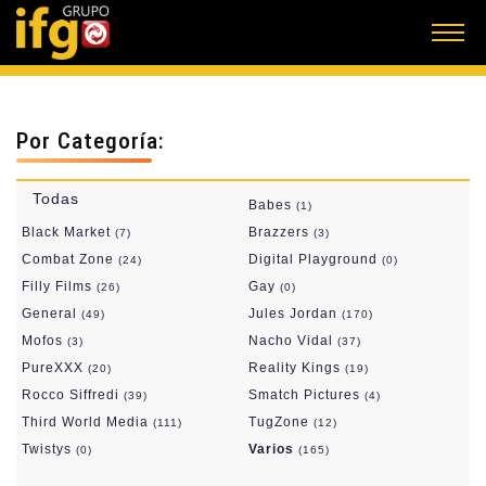
Por Categoría:
Todas
Babes
(1)
Black Market
Brazzers
(7)
(3)
Combat Zone
Digital Playground
(24)
(0)
Filly Films
Gay
(26)
(0)
General
Jules Jordan
(49)
(170)
Mofos
Nacho Vidal
(3)
(37)
PureXXX
Reality Kings
(20)
(19)
Rocco Siffredi
Smatch Pictures
(39)
(4)
Third World Media
TugZone
(111)
(12)
Twistys
Varios
(0)
(165)