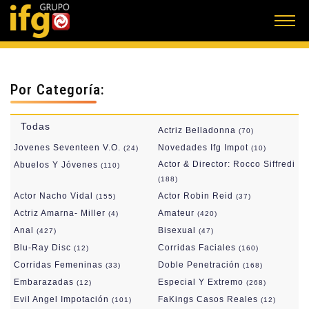
Por Categoría:
Todas
Actriz Belladonna
(70)
Jovenes Seventeen V.O.
Novedades Ifg Impot
(24)
(10)
Actor & Director: Rocco Siffredi
Abuelos Y Jóvenes
(110)
(188)
Actor Nacho Vidal
Actor Robin Reid
(155)
(37)
Actriz Amarna- Miller
Amateur
(4)
(420)
Anal
Bisexual
(427)
(47)
Blu-Ray Disc
Corridas Faciales
(12)
(160)
Corridas Femeninas
Doble Penetración
(33)
(168)
Embarazadas
Especial Y Extremo
(12)
(268)
Evil Angel Impotación
FaKings Casos Reales
(101)
(12)