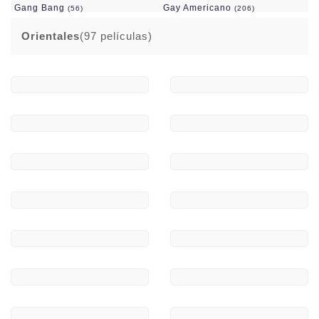
Gang Bang
Gay Americano
(56)
(206)
Gay D.P.
Gay Europeo
(50)
(351)
Orientales
(97 películas)
Gay Fuck Yeeah!
Gordas
(190)
(27)
Grandes Culos
Grandes Pollas
(77)
(404)
Grandes Tetas
Hetero
(131)
(448)
Importacion V:O:
Incesto
(1201)
(241)
Interseleccion Productora
Interracial
(244)
(1634)
Jovencitas 18 Años Y 1 Día
Lesbianas
(267)
(243)
Maduras/ros
(410)
Mamadas
Marc Dorcel
(149)
(140)
Mario Saliere
Novedades En DVD
(89)
(74)
Ofertas Ultimo Precio
Orgías
(166)
(122)
Orientales
Outlet DVD
(97)
(652)
Pack Novedades
Peludas
(36)
(39)
Pies
Porno Frances 100%
(15)
(107)
Porno Italiano 100%
Porno Japones
(430)
(585)
Private
Produccion Española
(626)
(329)