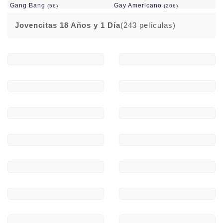
Gang Bang
Gay Americano
(56)
(206)
Gay D.P.
Gay Europeo
(50)
(351)
Jovencitas 18 Años y 1 Día
(243 películas)
Gay Fuck Yeeah!
Gordas
(190)
(27)
Grandes Culos
Grandes Pollas
(77)
(404)
Grandes Tetas
Hetero
(131)
(448)
Importacion V:O:
Incesto
(1201)
(241)
Interseleccion Productora
Interracial
(244)
(1634)
Jovencitas 18 Años Y 1 Día
Lesbianas
(267)
(243)
Maduras/ros
(410)
Mamadas
Marc Dorcel
(149)
(140)
Mario Saliere
Novedades En DVD
(89)
(74)
Ofertas Ultimo Precio
Orgías
(166)
(122)
Orientales
Outlet DVD
(97)
(652)
Pack Novedades
Peludas
(36)
(39)
Pies
Porno Frances 100%
(15)
(107)
Porno Italiano 100%
Porno Japones
(430)
(585)
Private
Produccion Española
(626)
(329)