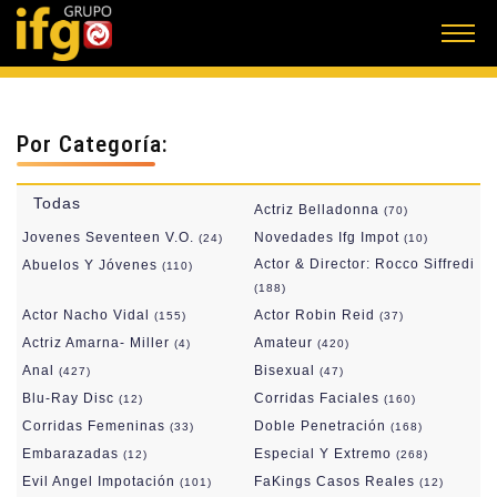
Por Categoría:
Todas
Actriz Belladonna
(70)
Jovenes Seventeen V.O.
Novedades Ifg Impot
(24)
(10)
Actor & Director: Rocco Siffredi
Abuelos Y Jóvenes
(110)
(188)
Actor Nacho Vidal
Actor Robin Reid
(155)
(37)
Actriz Amarna- Miller
Amateur
(4)
(420)
Anal
Bisexual
(427)
(47)
Blu-Ray Disc
Corridas Faciales
(12)
(160)
Corridas Femeninas
Doble Penetración
(33)
(168)
Embarazadas
Especial Y Extremo
(12)
(268)
Evil Angel Impotación
FaKings Casos Reales
(101)
(12)